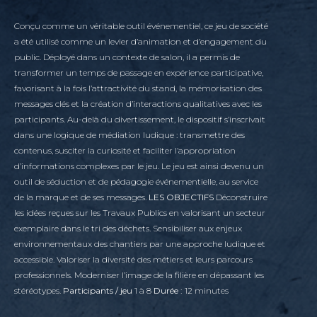
Conçu comme un véritable outil événementiel, ce jeu de société
a été utilisé comme un levier d’animation et d’engagement du
public. Déployé dans un contexte de salon, il a permis de
transformer un temps de passage en expérience participative,
favorisant à la fois l’attractivité du stand, la mémorisation des
messages clés et la création d’interactions qualitatives avec les
participants. Au-delà du divertissement, le dispositif s’inscrivait
dans une logique de médiation ludique : transmettre des
contenus, susciter la curiosité et faciliter l’appropriation
d’informations complexes par le jeu. Le jeu est ainsi devenu un
outil de séduction et de pédagogie événementielle, au service
de la marque et de ses messages.
LES OBJECTIFS
Déconstruire
les idées reçues sur les Travaux Publics en valorisant un secteur
exemplaire dans le tri des déchets. Sensibiliser aux enjeux
environnementaux des chantiers par une approche ludique et
accessible. Valoriser la diversité des métiers et leurs parcours
professionnels. Moderniser l’image de la filière en dépassant les
stéréotypes.
Participants / jeu
1 à 8
Durée :
12 minutes