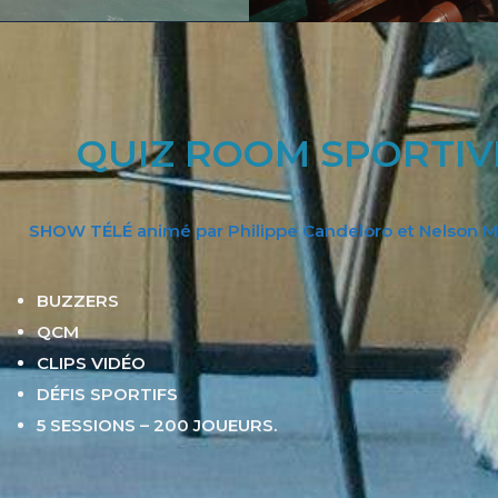
QUIZ ROOM SPORTIV
SHOW TÉLÉ animé par Philippe Candeloro et Nelson M
BUZZERS
QCM
CLIPS VIDÉO
DÉFIS SPORTIFS
5 SESSIONS – 200 JOUEURS.