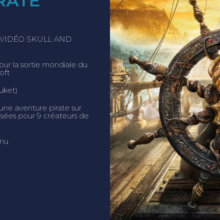
RATE
VIDÉO SKULL AND
r la sortie mondiale du
oft
uket)
’une aventure pirate sur
tisées pour 9 créateurs de
enu